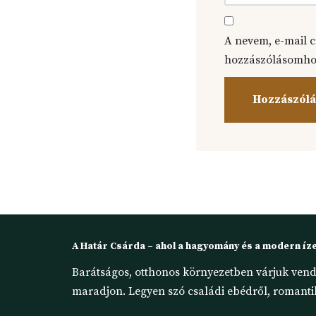
A nevem, e-mail 
hozzászólásomho
A Határ Csárda – ahol a hagyomány és a modern íze
Barátságos, otthonos környezetben várjuk vend
maradjon. Legyen szó családi ebédről, romantiku