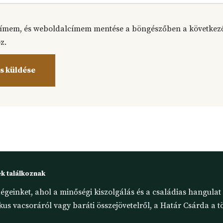
címem, és weboldalcímem mentése a böngészőben a következ
z.
k találkoznak
égeinket, ahol a minőségi kiszolgálás és a családias hangula
s vacsoráról vagy baráti összejövetelről, a Határ Csárda a tö