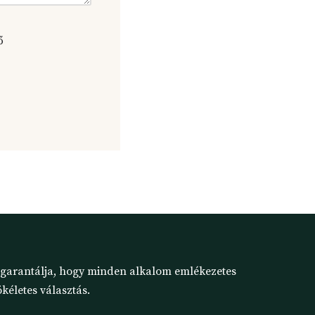
ő
t garantálja, hogy minden alkalom emlékezetes
kéletes választás.