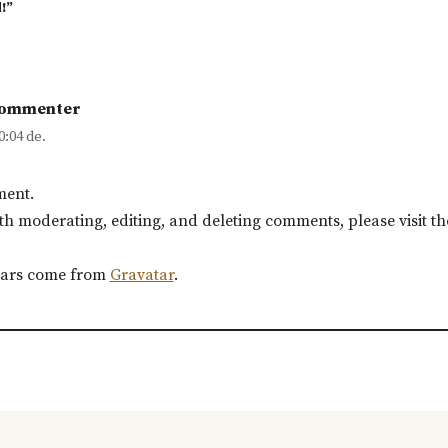
!”
Commenter
0:04 de.
ment.
ith moderating, editing, and deleting comments, please visit 
ars come from
Gravatar
.