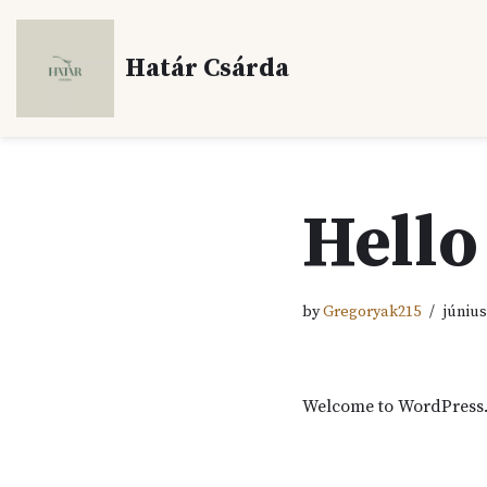
Skip
Határ Csárda
to
content
Hello
by
Gregoryak215
június
Welcome to WordPress. Th