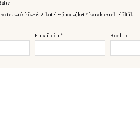
ólás?
em tesszük közzé.
A kötelező mezőket
*
karakterrel jelöltük
E-mail cím
*
Honlap